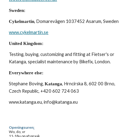
Sweden:
, Domarevägen 1037452 Asarum, Sweden
Cykelmartin
www.cykelmartin.se
United Kingdom:
Testing, buying, customizing and fitting at Fietser's or 
Katanga, specialist maintenance by Bikefix, London.
Everywhere else:
Stephane Boving, 
, Hrncirska 8, 602 00 Brno, 
Katanga
Czech Republic, +420 602 724 063
www.katanga.eu, info@katanga.eu
Openingsuren
:
Wo, do, vr
11-18u op afspraak