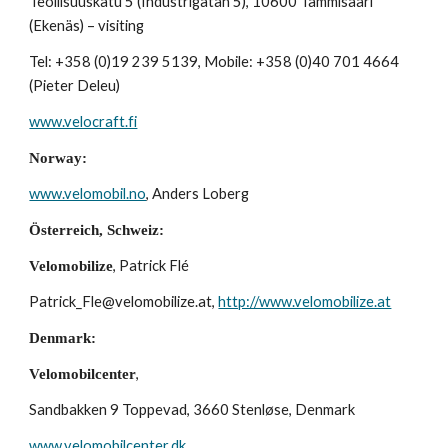
Teollisuuskatu 5 (Industrigatan 5), 10600 Tammisaari 
(Ekenäs) – visiting
Tel: +358 (0)19 239 5139, Mobile: +358 (0)40 701 4664 
(Pieter Deleu)
www.velocraft.fi
Norway:
www.velomobil.no
, Anders Loberg
Österreich, Schweiz:
, Patrick Flé
Velomobilize
Patrick_Fle@velomobilize.at, 
http://www.velomobilize.at
Denmark:
, 
Velomobilcenter
Sandbakken 9 Toppevad, 3660 Stenløse, Denmark
www.velomobilcenter.dk