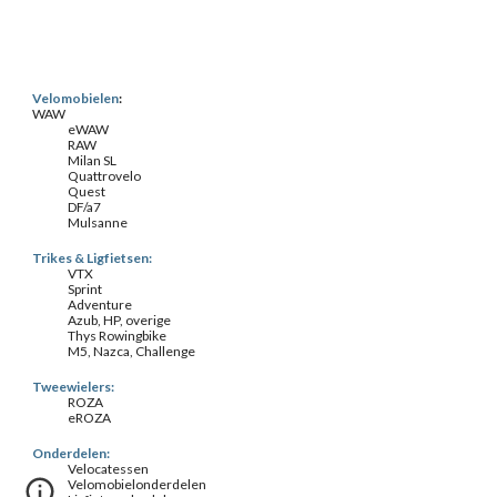
Velomobielen
:
WAW
eWAW
RAW
Milan SL
Quattrovelo
Quest
DF/a7
Mulsanne
Trikes & Ligfietsen:
VTX
Sprint
Adventure
Azub, HP, overige
Thys Rowingbike
M5, Nazca, Challenge
Tweewielers:
ROZA
eROZA
Onderdelen:
Velocatessen
Velomobielonderdelen