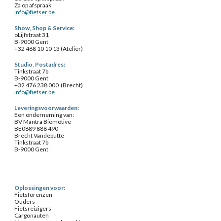
Za op afspraak
info@fietser.be
Show, Shop & Service
:
o
Lijfstraat 31
B-9000 Gent
+32 468 10 10 13 (
Atelier
)
Studio
,
Postadres:
Tinkstraat 7b
B-9000 Gent
+32 476 238 000 (Brecht)
info@fietser.be
Leveringsvoorwaarden:
Een onderneming van:
BV Mantra Biomotive
BE0889 888 490
Brecht Vandeputte
Tinkstraat 7b
B-9000 Gent
Oplossingen voor:
Fietsforenzen
Ouders
Fietsreizigers
Cargonauten