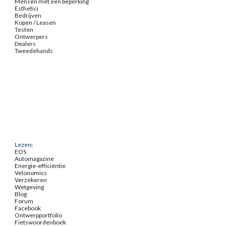
Mensen met een beperking
Esthetici
Bedrijven
Kopen / Leasen
Testen
Ontwerpers
Dealers
Tweedehands
Lezen:
EOS
Automagazine
Energie-efficiëntie
Velonomics
Verzekeren
Wetgeving
Blog
Forum
Facebook
Ontwerpportfolio
Fietswoordenboek